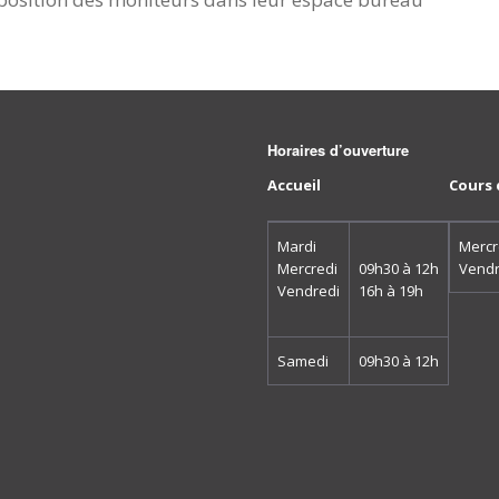
Con
3.3 Evaluations en cours
et en fin de formation
Enj
Con
3.4 Engagement élèves
et prévenir l’abandon
Con
Horaires d’ouverture
des
4.5 Enseignant et
épr
référent
Accueil
Cours 
Règ
5.2 Prestation de
Mardi
Mercr
service / sous-traitance
Mercredi
09h30 à 12h
Vendr
Par
Vendredi
16h à 19h
6.1 Veille sur les
évolutions
Usa
réglementaires
Samedi
09h30 à 12h
6.2 Veille sur les
évolutions des
compétences et
métiers