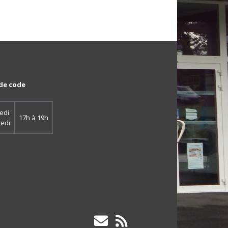
duite Accompagnée
eux et déroulement
duite Supervisée
ditions et
criptions des
euves
de code
lement intérieur
edi
17h à 19h
edi
cours de formation
ge de la piste